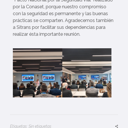
r
por la Conaset, porque nuestro compromiso
con la seguridad es permanente y las buenas
e
prácticas se comparten. Agradecemos también
a Sitrans por facilitar sus dependencias para
u
realizar ésta importante reunión.
n
i
ó
n
d
e
l
a
Etiquetas: Sin etiquetas