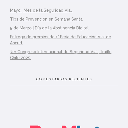
o
Mayo | Mes de la Seguridad Vial.
N
Tips de Prevención en Semana Santa.
a
5 de Marzo | Día de la Abstinencia Digital
c
Entrega de premios de 1° Feria de Educación Vial de
Ancud.
i
3er Congreso Internacional de Seguridad Vial, Traffic
Chile 2025.
o
n
COMENTARIOS RECIENTES
a
l
p
o