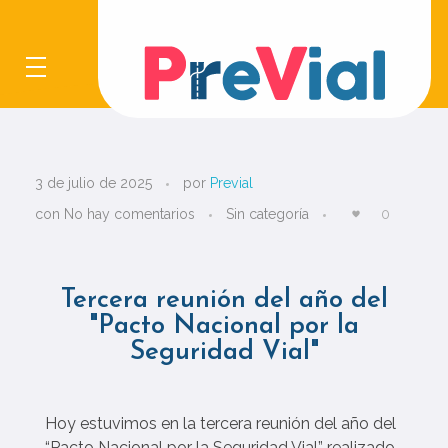
Previal
T
3 de julio de 2025
por
Previal
e
con
No hay comentarios
Sin categoría
0
r
c
Tercera reunión del año del
"Pacto Nacional por la
e
Seguridad Vial"
r
a
Hoy estuvimos en la tercera reunión del año del
“Pacto Nacional por la Seguridad Vial” realizado