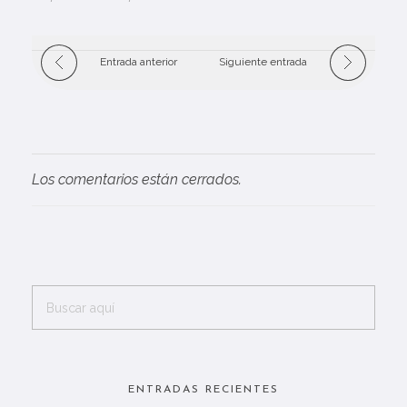
ñ
o
Entrada anterior
Siguiente entrada
d
e
l
Los comentarios están cerrados.
“
P
a
c
t
ENTRADAS RECIENTES