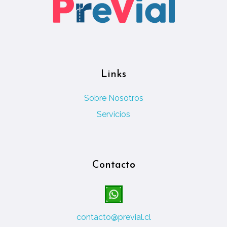
r
l
a
S
Links
e
Sobre Nosotros
g
Servicios
u
r
Contacto
i
d
contacto@previal.cl
a