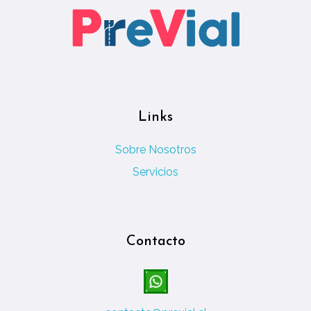
Links
Sobre Nosotros
Servicios
Contacto