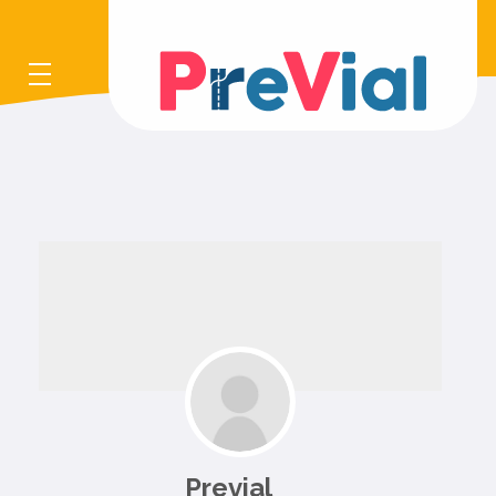
Previal
Previal